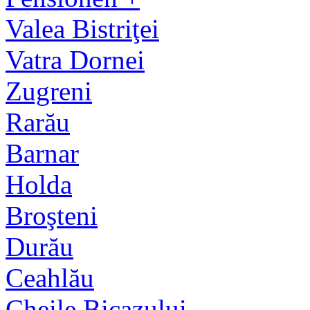
Valea Bistriţei
Vatra Dornei
Zugreni
Rarău
Barnar
Holda
Broşteni
Durău
Ceahlău
Cheile Bicazului