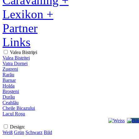
Caravaning +
Lexikon +
Partner
Links
Valea Bistriţei
Valea Bistriţei
Vatra Dornei
Zugreni
Rarău
Barnar
Holda
Broşteni
Durău
Ceahlău
Cheile Bicazului
Lacul Roşu
Design:
Weiß
Grün
Schwarz
Bild