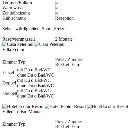
Terrasse/Balkon
ja
Warmwasser
ja
Zentralheizung
ja
Kühlschrank
Rezeption
Sehenswürdigkeiten, Sport, Freizeit
Reservierungszeit
2 Monate
Villa Ecotur
Preis / Zimmer
Zimmer Typ
RO Lei
Euro
mit Du o.Bad/WC
Einzel
ohne Du o.Bad/WC
mit Du o.Bad/WC
Doppel
ohne Du o.Bad/WC
mit Du o.Bad/WC
Dreibett
ohne Du o.Bad/WC
Villen Turism Montan
Preis / Zimmer
Zimmer Typ
RO Lei
Euro