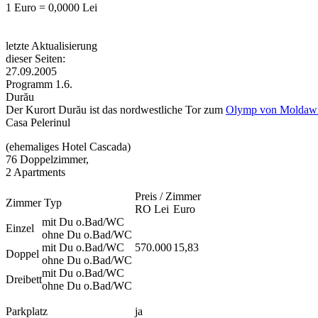
1 Euro = 0,0000 Lei
letzte Aktualisierung
dieser Seiten:
27.09.2005
Programm 1.6.
Durău
Der Kurort Durău ist das nordwestliche Tor zum
Olymp von Moldawi
Casa Pelerinul
(ehemaliges Hotel Cascada)
76 Doppelzimmer,
2 Apartments
Preis / Zimmer
Zimmer Typ
RO Lei
Euro
mit Du o.Bad/WC
Einzel
ohne Du o.Bad/WC
mit Du o.Bad/WC
570.000
15,83
Doppel
ohne Du o.Bad/WC
mit Du o.Bad/WC
Dreibett
ohne Du o.Bad/WC
Parkplatz
ja