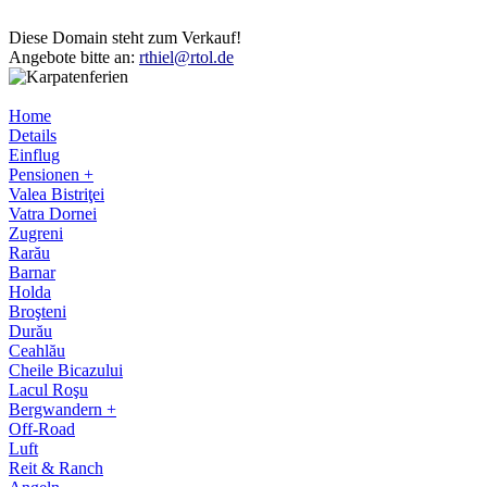
Diese Domain steht zum Verkauf!
Angebote bitte an:
rthiel@rtol.de
Home
Details
Einflug
Pensionen +
Valea Bistriţei
Vatra Dornei
Zugreni
Rarău
Barnar
Holda
Broşteni
Durău
Ceahlău
Cheile Bicazului
Lacul Roşu
Bergwandern +
Off-Road
Luft
Reit & Ranch