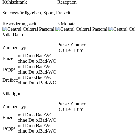
Kühlschrank
Rezeption
Sehenswürdigkeiten, Sport, Freizeit
Reservierungszeit
3 Monate
Villa Dalia
Preis / Zimmer
Zimmer Typ
RO Lei
Euro
mit Du o.Bad/WC
Einzel
ohne Du o.Bad/WC
mit Du o.Bad/WC
Doppel
ohne Du o.Bad/WC
mit Du o.Bad/WC
Dreibett
ohne Du o.Bad/WC
Villa Igor
Preis / Zimmer
Zimmer Typ
RO Lei
Euro
mit Du o.Bad/WC
Einzel
ohne Du o.Bad/WC
mit Du o.Bad/WC
Doppel
ohne Du o.Bad/WC