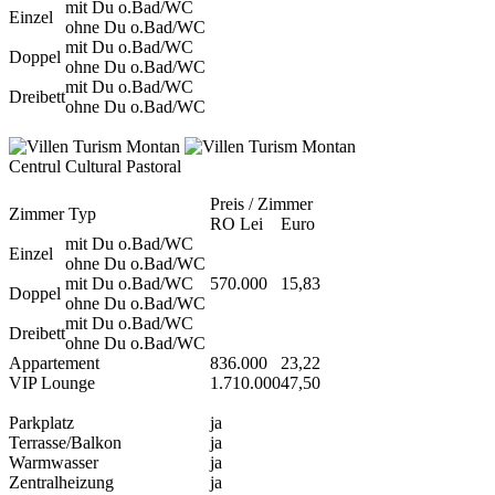
mit Du o.Bad/WC
Einzel
ohne Du o.Bad/WC
mit Du o.Bad/WC
Doppel
ohne Du o.Bad/WC
mit Du o.Bad/WC
Dreibett
ohne Du o.Bad/WC
Centrul Cultural Pastoral
Preis / Zimmer
Zimmer Typ
RO Lei
Euro
mit Du o.Bad/WC
Einzel
ohne Du o.Bad/WC
mit Du o.Bad/WC
570.000
15,83
Doppel
ohne Du o.Bad/WC
mit Du o.Bad/WC
Dreibett
ohne Du o.Bad/WC
Appartement
836.000
23,22
VIP Lounge
1.710.000
47,50
Parkplatz
ja
Terrasse/Balkon
ja
Warmwasser
ja
Zentralheizung
ja