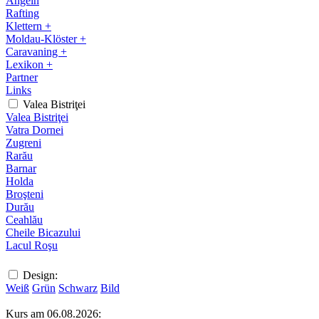
Angeln
Rafting
Klettern +
Moldau-Klöster +
Caravaning +
Lexikon +
Partner
Links
Valea Bistriţei
Valea Bistriţei
Vatra Dornei
Zugreni
Rarău
Barnar
Holda
Broşteni
Durău
Ceahlău
Cheile Bicazului
Lacul Roşu
Design:
Weiß
Grün
Schwarz
Bild
Kurs am 06.08.2026: