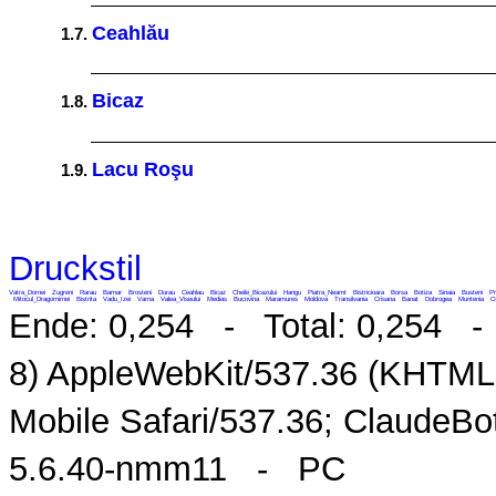
Ceahlău
1.7.
Bicaz
1.8.
Lacu Roşu
1.9.
Druckstil
Vatra_Dornei
Zugreni
Rarau
Barnar
Brosteni
Durau
Ceahlau
Bicaz
Cheile_Bicazului
Hangu
Piatra_Neamt
Bistricioara
Borsa
Botiza
Sinaia
Busteni
Pr
Mitocul_Dragomirnei
Bistrita
Vadu_Izei
Vama
Valea_Viseului
Medias
Bucovina
Maramures
Moldova
Transilvania
Crisana
Banat
Dobrogea
Muntenia
O
Ende: 0,254 - Total: 0,254 - M
8) AppleWebKit/537.36 (KHTML,
Mobile Safari/537.36; ClaudeB
5.6.40-nmm11 - PC