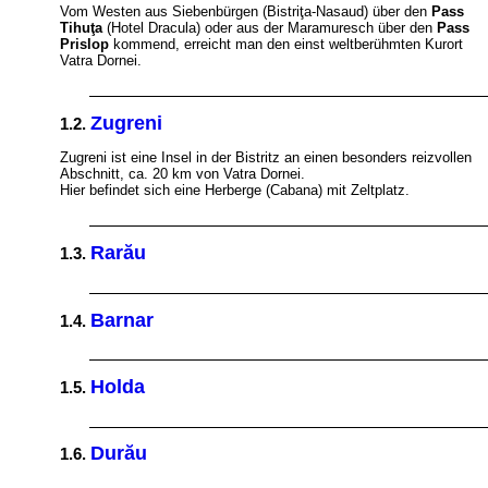
Vom Westen aus Siebenbürgen (Bistriţa-Nasaud) über den
Pass
Tihuţa
(Hotel Dracula) oder aus der Maramuresch über den
Pass
Prislop
kommend, erreicht man den einst weltberühmten Kurort
Vatra Dornei.
Zugreni
1.2.
Zugreni ist eine Insel in der Bistritz an einen besonders reizvollen
Abschnitt, ca. 20 km von Vatra Dornei.
Hier befindet sich eine Herberge (Cabana) mit Zeltplatz.
Rarău
1.3.
Barnar
1.4.
Holda
1.5.
Durău
1.6.