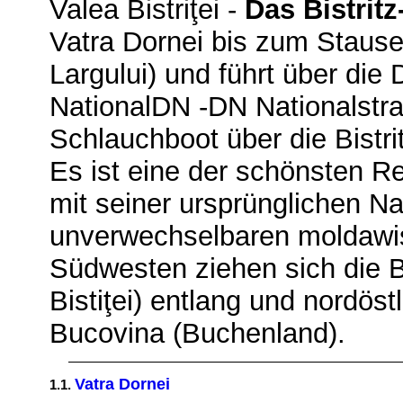
Valea Bistriţei -
Das Bistritz
Vatra Dornei bis zum Stause
Largului) und führt über di
NationalDN -DN Nationalstra
Schlauchboot über die Bistri
Es ist eine der schönsten R
mit seiner ursprünglichen N
unverwechselbaren moldawi
Südwesten ziehen sich die Bi
Bistiţei) entlang und nordöst
Bucovina (Buchenland).
Vatra Dornei
1.1.