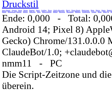
Druckstil
Vatra_Dornei
Zugreni
Rarau
Barnar
Brosteni
Durau
Ceahlau
Bicaz
Cheile_Bicazului
Hangu
Piatra_Neamt
Bistricioara
Borsa
Botiza
Sinaia
Busteni
Humor
Mitocul_Dragomirnei
Bistrita
Vadu_Izei
Vama
Valea_Viseului
Medias
Bucovina
Maramures
Moldova
Transilvania
Crisana
Banat
Dobrogea
Mu
Ende: 0,000 - Total: 0,00
Android 14; Pixel 8) Appl
Gecko) Chrome/131.0.0.0 M
ClaudeBot/1.0; +claudebo
nmm11 - PC
Die Script-Zeitzone und die
überein.