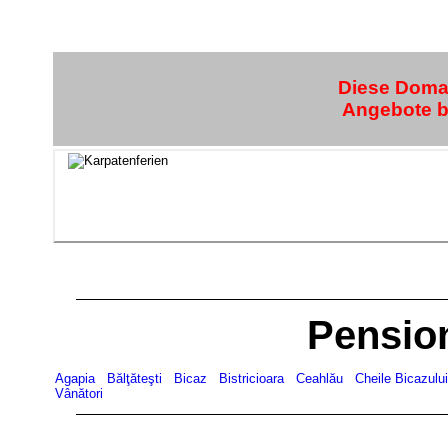
Diese Domai
Angebote bi
Pensio
Agapia
Bălţăteşti
Bicaz
Bistricioara
Ceahlău
Cheile Bicazulu
Vânători