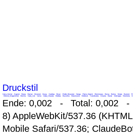
Druckstil
Vatra_Dornei
Zugreni
Rarau
Barnar
Brosteni
Durau
Ceahlau
Bicaz
Cheile_Bicazului
Hangu
Piatra_Neamt
Bistricioara
Borsa
Botiza
Sinaia
Busteni
Pr
Mitocul_Dragomirnei
Bistrita
Vadu_Izei
Vama
Valea_Viseului
Medias
Bucovina
Maramures
Moldova
Transilvania
Crisana
Banat
Dobrogea
Muntenia
O
Ende: 0,002 - Total: 0,002 - M
8) AppleWebKit/537.36 (KHTML,
Mobile Safari/537.36; ClaudeB