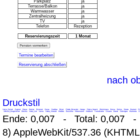
Parkplatz
ja
Terrasse/Balkon
ja
Warmwasser
ja
Zentralheizung
ja
TV
ja
Telefon
Rezeption
Reservierungszeit
1 Monat
Termine bearbeiten
Reservierung abschließen
nach o
Druckstil
Vatra_Dornei
Zugreni
Rarau
Barnar
Brosteni
Durau
Ceahlau
Bicaz
Cheile_Bicazului
Hangu
Piatra_Neamt
Bistricioara
Borsa
Botiza
Sinaia
Busteni
Pr
Mitocul_Dragomirnei
Bistrita
Vadu_Izei
Vama
Valea_Viseului
Medias
Bucovina
Maramures
Moldova
Transilvania
Crisana
Banat
Dobrogea
Muntenia
O
Ende: 0,007 - Total: 0,007 - M
8) AppleWebKit/537.36 (KHTML,