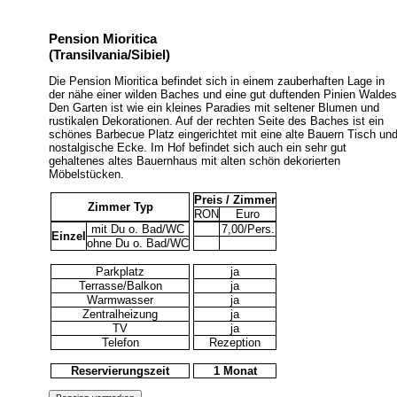
Pension Mioritica
(Transilvania/Sibiel)
Die Pension Mioritica befindet sich in einem zauberhaften Lage in
der nähe einer wilden Baches und eine gut duftenden Pinien Waldes
Den Garten ist wie ein kleines Paradies mit seltener Blumen und
rustikalen Dekorationen. Auf der rechten Seite des Baches ist ein
schönes Barbecue Platz eingerichtet mit eine alte Bauern Tisch un
nostalgische Ecke. Im Hof befindet sich auch ein sehr gut
gehaltenes altes Bauernhaus mit alten schön dekorierten
Möbelstücken.
Preis / Zimmer
Zimmer Typ
RON
Euro
mit Du o. Bad/WC
7,00/Pers.
Einzel
ohne Du o. Bad/WC
Parkplatz
ja
Terrasse/Balkon
ja
Warmwasser
ja
Zentralheizung
ja
TV
ja
Telefon
Rezeption
Reservierungszeit
1 Monat