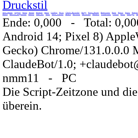
Druckstil
Vatra_Dornei
Zugreni
Rarau
Barnar
Brosteni
Durau
Ceahlau
Bicaz
Cheile_Bicazului
Hangu
Piatra_Neamt
Bistricioara
Borsa
Botiza
Sinaia
Busteni
Humor
Mitocul_Dragomirnei
Bistrita
Vadu_Izei
Vama
Valea_Viseului
Medias
Bucovina
Maramures
Moldova
Transilvania
Crisana
Banat
Dobrogea
Mu
Ende: 0,000 - Total: 0,00
Android 14; Pixel 8) Appl
Gecko) Chrome/131.0.0.0 M
ClaudeBot/1.0; +claudebo
nmm11 - PC
Die Script-Zeitzone und die
überein.