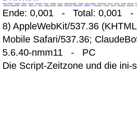
Vatra_Dornei
Zugreni
Rarau
Barnar
Brosteni
Durau
Ceahlau
Bicaz
Cheile_Bicazului
Hangu
Piatra_Neamt
Bistricioara
Borsa
Botiza
Sinaia
Busteni
Pr
Mitocul_Dragomirnei
Bistrita
Vadu_Izei
Vama
Valea_Viseului
Medias
Bucovina
Maramures
Moldova
Transilvania
Crisana
Banat
Dobrogea
Muntenia
O
Ende: 0,001 - Total: 0,001 - M
8) AppleWebKit/537.36 (KHTML,
Mobile Safari/537.36; ClaudeB
5.6.40-nmm11 - PC
Die Script-Zeitzone und die ini